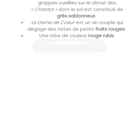
grappes cueillies sur le climat des
«
Chastys »
dont le sol est constitué de
grès sablonneux
.
La Dame de Coeur
est un vin souple qui
dégage des notes de petits
fruits rouges
.
Une robe de couleur
rouge rubis
.
Les Charmes"
MORGON "
Cette cuvée est issue d’une
sélection de
grappes sur le climat « Les Charmes »